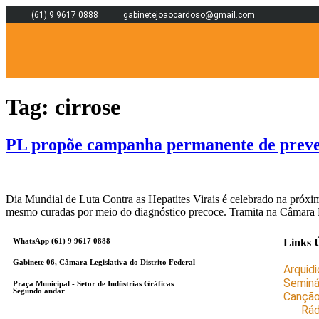
(61) 9 9617 0888
gabinetejoaocardoso@gmail.com
Tag:
cirrose
PL propõe campanha permanente de preven
Dia Mundial de Luta Contra as Hepatites Virais é celebrado na próxima
mesmo curadas por meio do diagnóstico precoce. Tramita na Câmara Le
WhatsApp (61) 9 9617 0888
Links Ú
Gabinete 06,
Câmara Legislativa do Distrito Federal
Arquidi
Seminá
Praça Municipal - Setor de Indústrias Gráficas
Segundo andar
Cançã
Rád