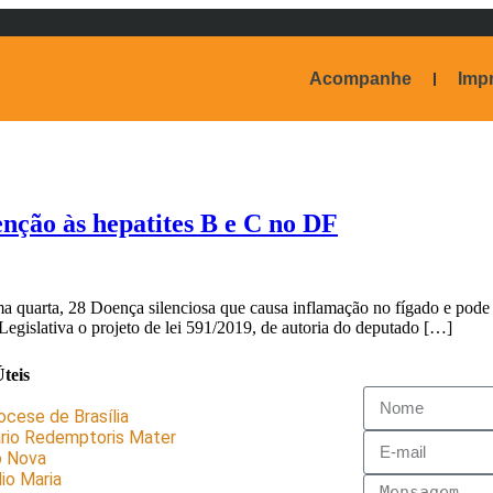
Acompanhe
Imp
ção às hepatites B e C no DF
 quarta, 28 Doença silenciosa que causa inflamação no fígado e pode ev
gislativa o projeto de lei 591/2019, de autoria do deputado […]
teis
ocese de Brasília
rio Redemptoris Mater
o Nova
io Maria