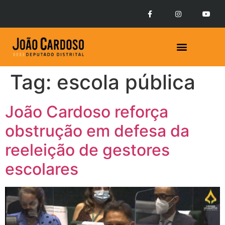
Tag:
escola pública
João Cardoso reforça
obstrução em defesa da
reeleição de gestores
escolares