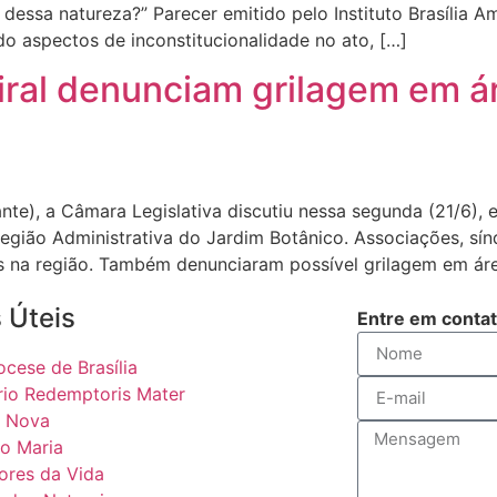
essa natureza?” Parecer emitido pelo Instituto Brasília A
o aspectos de inconstitucionalidade no ato, […]
al denunciam grilagem em ár
te), a Câmara Legislativa discutiu nessa segunda (21/6), e
Região Administrativa do Jardim Botânico. Associações, sí
cos na região. Também denunciaram possível grilagem em ár
 Úteis
Entre em conta
ocese de Brasília
rio Redemptoris Mater
 Nova
o Maria
ores da Vida