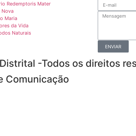
rio Redemptoris Mater
 Nova
o Maria
ores da Vida
odos Naturais
ENVIAR
strital -Todos os direitos r
de Comunicação