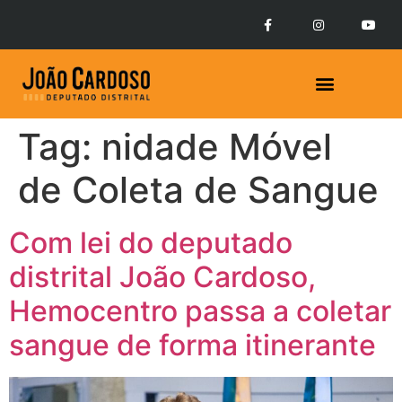
Tag:
nidade Móvel
de Coleta de Sangue
Com lei do deputado
distrital João Cardoso,
Hemocentro passa a coletar
sangue de forma itinerante