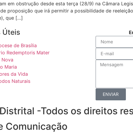
am em obstrução desde esta terça (28/9) na Câmara Legis
de proposição que irá permitir a possibilidade de reeleição 
e), que […]
 Úteis
E
ocese de Brasília
rio Redemptoris Mater
 Nova
o Maria
ores da Vida
odos Naturais
ENVIAR
strital -Todos os direitos r
de Comunicação