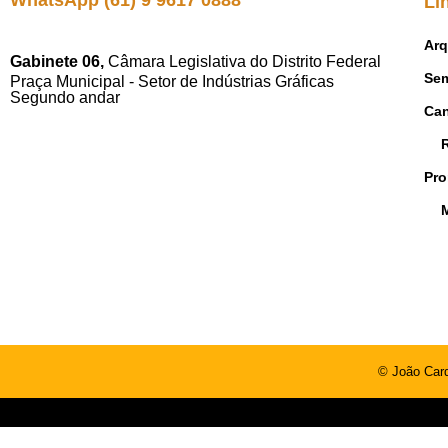
WhatsApp (61) 9 9617 0888
Li
Arq
Gabinete 06,
Câmara Legislativa do Distrito Federal
Sem
Praça Municipal - Setor de Indústrias Gráficas
Segundo andar
Ca
Pro
© João Card