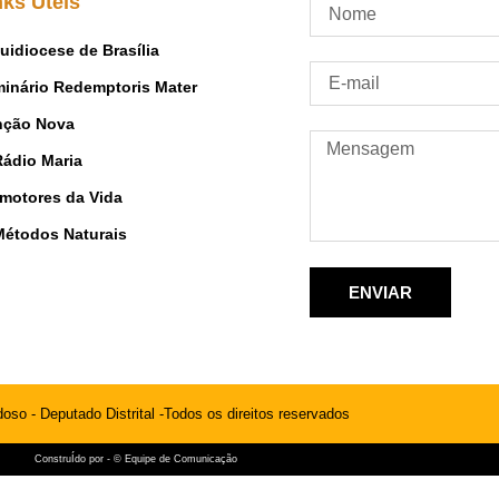
nks Úteis
uidiocese de Brasília
inário Redemptoris Mater
nção Nova
Rádio Maria
motores da Vida
Métodos Naturais
ENVIAR
oso - Deputado Distrital -Todos os direitos reservados
ConstruÍdo por - © Equipe de Comunicação