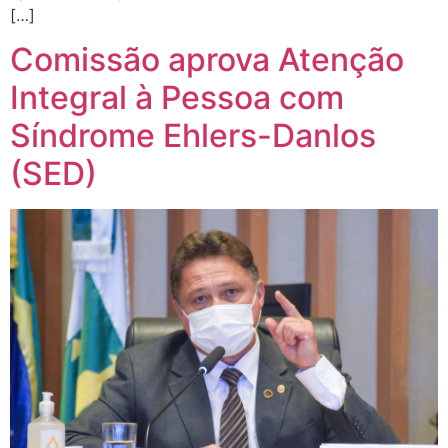
[…]
Comissão aprova Atenção
Integral à Pessoa com
Síndrome Ehlers-Danlos
(SED)