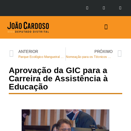
Prestação de Contas
ANTERIOR
PRÓXIMO
Parque Ecológico Mangueiral é conquista do nosso mandato
Nomeação para os Técnicos de Gestão Educacional, especialidade Apoio Administrativo
Aprovação da GIC para a
Carreira de Assistência à
Educação