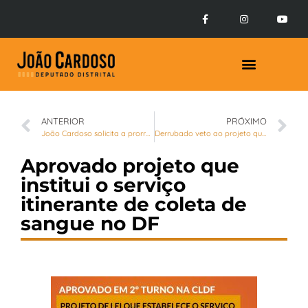
ANTERIOR
PRÓXIMO
João Cardoso solicita a prorrogação de licenças dos motoristas de transporte escolar
Derrubado veto ao projeto que obriga postos de gasolina do DF a oferecerem EPIs para frentistas
Aprovado projeto que
institui o serviço
itinerante de coleta de
sangue no DF