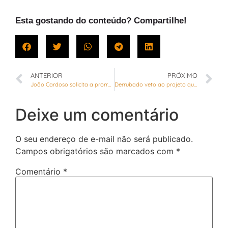
Esta gostando do conteúdo? Compartilhe!
ANTERIOR
PRÓXIMO
João Cardoso solicita a prorrogação de licenças dos motoristas de transporte escolar
Derrubado veto ao projeto que obriga postos de gasolina do DF a oferecerem EPIs para frentistas
Deixe um comentário
O seu endereço de e-mail não será publicado.
Campos obrigatórios são marcados com
*
Comentário
*