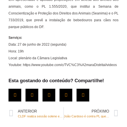
animais, como o PL 1.555/2020, que institui a Semana de
Conscientização e Proteção dos Direitos dos Animais (Seanima) e o PL
733/2019, que prevê a instalação de bebedouros para cães nos
parque públicos do DF.
Serviço:
Data: 27 de junho de 2022 (segunda)
Hora: 19h
Local: plenário da Câmara Legislativa
Youtube: https://www.youtube.com/c/TVC%C3%A2maraDistrital/videos
Esta gostando do conteúdo? Compartilhe!
ANTERIOR
PRÓXIMO
CLDF realiza sessão solene em homenagem ao Ano Amoris Laetitia
João Cardoso é contra PL que afrouxa sanções contra crimes ambientais