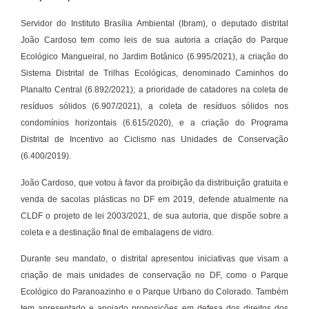
Servidor do Instituto Brasília Ambiental (Ibram), o deputado distrital
João Cardoso tem como leis de sua autoria a criação do Parque
Ecológico Mangueiral, no Jardim Botânico (6.995/2021), a criação do
Sistema Distrital de Trilhas Ecológicas, denominado Caminhos do
Planalto Central (6.892/2021); a prioridade de catadores na coleta de
resíduos sólidos (6.907/2021), a coleta de resíduos sólidos nos
condomínios horizontais (6.615/2020), e a criação do Programa
Distrital de Incentivo ao Ciclismo nas Unidades de Conservação
(6.400/2019).
João Cardoso, que votou à favor da proibição da distribuição gratuita e
venda de sacolas plásticas no DF em 2019, defende atualmente na
CLDF o projeto de lei 2003/2021, de sua autoria, que dispõe sobre a
coleta e a destinação final de embalagens de vidro.
Durante seu mandato, o distrital apresentou iniciativas que visam a
criação de mais unidades de conservação no DF, como o Parque
Ecológico do Paranoazinho e o Parque Urbano do Colorado. Também
tem apresentado e apoiado proposições em defesa dos direitos dos