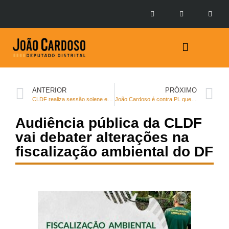
Prestação de Contas
ANTERIOR
PRÓXIMO
CLDF realiza sessão solene em homenagem ao Ano Amoris Laetitia
João Cardoso é contra PL que afrouxa sanções contra crimes ambientais
Audiência pública da CLDF
vai debater alterações na
fiscalização ambiental do DF