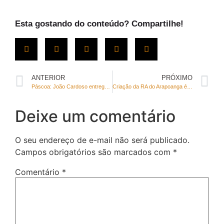
Esta gostando do conteúdo? Compartilhe!
ANTERIOR
PRÓXIMO
Páscoa: João Cardoso entrega bombons na BR 020 e recebe elogios da população
Criação da RA do Arapoanga é tema de audiência pública da CLDF
Deixe um comentário
O seu endereço de e-mail não será publicado.
Campos obrigatórios são marcados com
*
Comentário
*