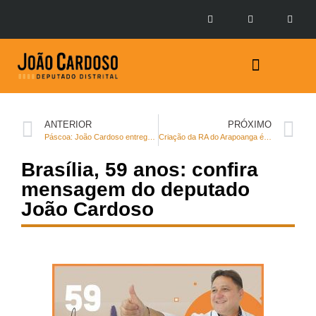
Prestação de Contas
ANTERIOR
PRÓXIMO
Páscoa: João Cardoso entrega bombons na BR 020 e recebe elogios da população
Criação da RA do Arapoanga é tema de audiência pública da CLDF
Brasília, 59 anos: confira
mensagem do deputado
João Cardoso