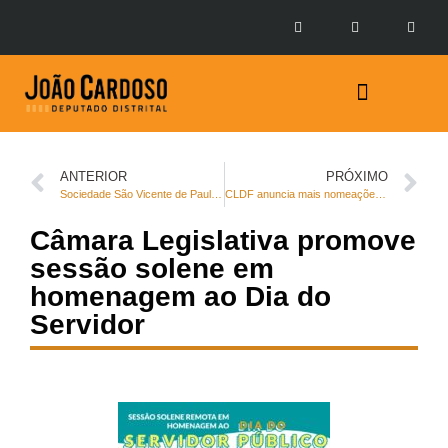
Prestação de Contas
ANTERIOR
PRÓXIMO
Sociedade São Vicente de Paula recebe homenagem da CLDF
CLDF anuncia mais nomeações de concursados em posse de servidores efetivos
Câmara Legislativa promove
sessão solene em
homenagem ao Dia do
Servidor