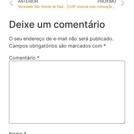
ANTERIOR
PRÓXIMO
Sociedade São Vicente de Paula recebe homenagem da CLDF
CLDF anuncia mais nomeações de concursados em posse de servidores efetivos
Deixe um comentário
O seu endereço de e-mail não será publicado.
Campos obrigatórios são marcados com
*
Comentário
*
Nome
*