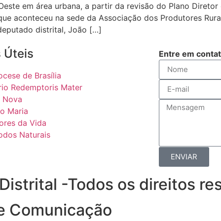
te em área urbana, a partir da revisão do Plano Diretor d
o que aconteceu na sede da Associação dos Produtores Rura
deputado distrital, João […]
 Úteis
Entre em conta
ocese de Brasília
rio Redemptoris Mater
 Nova
o Maria
ores da Vida
odos Naturais
ENVIAR
strital -Todos os direitos r
de Comunicação