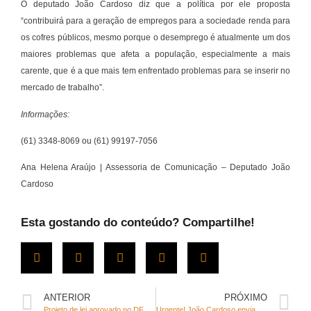
O deputado João Cardoso diz que a política por ele proposta
“contribuirá para a geração de empregos para a sociedade renda para
os cofres públicos, mesmo porque o desemprego é atualmente um dos
maiores problemas que afeta a população, especialmente a mais
carente, que é a que mais tem enfrentado problemas para se inserir no
mercado de trabalho”.
Informações:
(61) 3348-8069 ou (61) 99197-7056
Ana Helena Araújo | Assessoria de Comunicação – Deputado João
Cardoso
Esta gostando do conteúdo? Compartilhe!
ANTERIOR
PRÓXIMO
Projeto de lei aprovado no DF reforça o respeito ao aleitamento materno em espaços públicos
Urgente! João Cardoso envia pacote de solicitações ao GDF para enfretamento ao avanço do coronavírus no DF