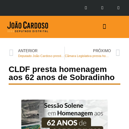
Prestação de Contas
ANTERIOR
PRÓXIMO
Deputado João Cardoso prestigia evento das mães, em Sobradinho 2
Câmara Legislativa presta homenagem aos 62 anos de Sobradinho
CLDF presta homenagem
aos 62 anos de Sobradinho