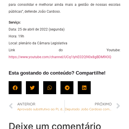
para consolidar e melhorar ainda mais a gestão de nossas escolas
públicas”, defende João Cardoso.
Serviço:
Data: 25 de abril de 2022 (segunda)
Hora: 19h
Local: plenário da Câmara Legislativa
Link do Youtube:
https://www.youtube.com/channel/UCq1lyhE02Q9I0x8gBDM9lOQ
Esta gostando do conteúdo? Compartilhe!
ANTERIOR
PRÓXIMO
Aprovado substitutivo ao PL de João Cardoso que altera denominação dos cargos da carreira Assistência à Educação
Deputado João Cardoso comemora escrituras de 223 igrejas e entidades assistenciais
Deixe um comentário