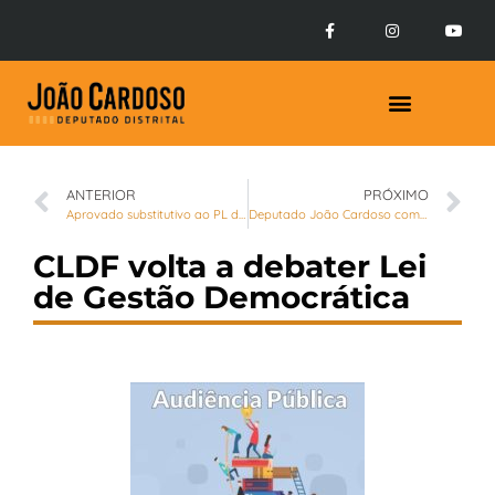
Prestação de Contas
ANTERIOR
PRÓXIMO
Aprovado substitutivo ao PL de João Cardoso que altera denominação dos cargos da carreira Assistência à Educação
Deputado João Cardoso comemora escrituras de 223 igrejas e entidades assistenciais
CLDF volta a debater Lei
de Gestão Democrática