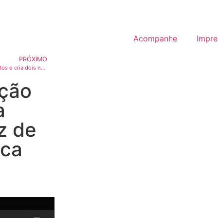
Acompanhe
Impre
PRÓXIMO
Câmara Legislativa derruba vetos e cria dois novos parques no DF
ção
a
uz de
ica