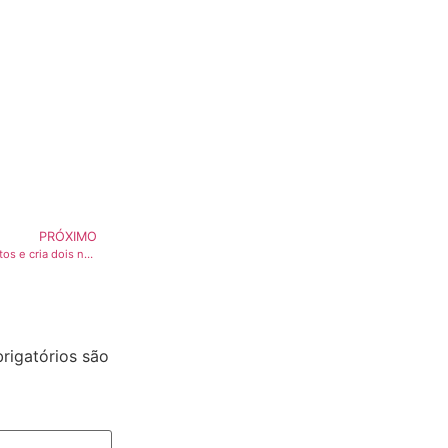
PRÓXIMO
Câmara Legislativa derruba vetos e cria dois novos parques no DF
igatórios são