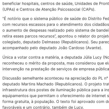
beneficiar hospitais, centros de saúde, Unidades de Pro
(UPAs) e Centros de Atenção Psicossocial (CAPs).
“É notório que o sistema público de saúde do Distrito Fed
com recursos escassos para o atendimento dos cidadãos b
o aumento de despesas realizado pelo sistema de bandeir
retira esses parcos recursos”, apontou o relator do proje
colegiado, deputado Delmasso (Republicanos). Seu parec
acompanhado pelo deputado João Cardoso (Avante).
Única a votar contra a matéria, a deputada Júlia Lucy (N
reconheceu o mérito da proposta, mas considerou que ela
intervenção na prestação de serviços de empresa pública
Discussão semelhante aconteceu na apreciação do PL n° 
deputado Martins Machado (Republicanos). O projeto tra
infraestrutura dos postes de iluminação pública para a in
equipamentos que permitam o oferecimento de internet s
forma gratuita, à população. O texto foi aprovado com d
favoráveis e um contrário, também de Lucy.