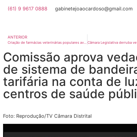
(61) 9 9617 0888
gabinetejoaocardoso@gmail.com
ANTERIOR
Criação de farmácias veterinárias populares avança na CLDF
Comissão aprova veda
de sistema de bandeir
tarifária na conta de l
centros de saúde públ
Foto: Reprodução/TV Câmara Distrital