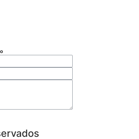
to
eservados