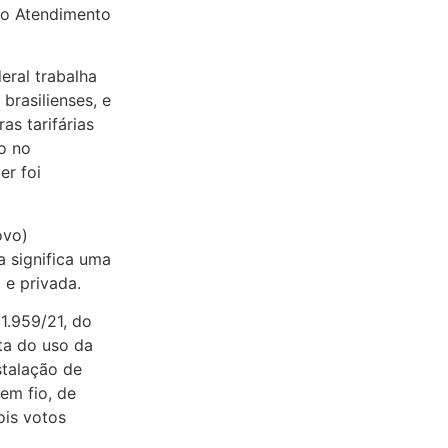
nto Atendimento
eral trabalha
rasilienses, e
as tarifárias
to no
er foi
ovo)
 significa uma
 e privada.
1.959/21, do
ta do uso da
stalação de
em fio, de
ois votos