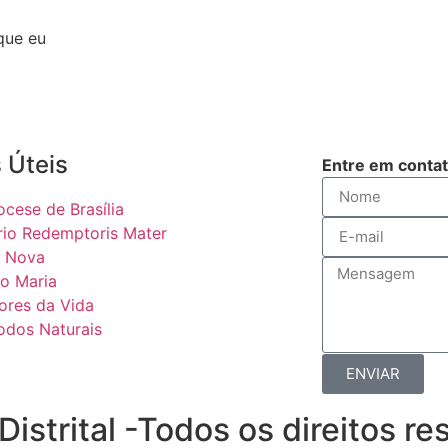
que eu
 Úteis
Entre em conta
ocese de Brasília
rio Redemptoris Mater
 Nova
o Maria
ores da Vida
odos Naturais
ENVIAR
strital -Todos os direitos r