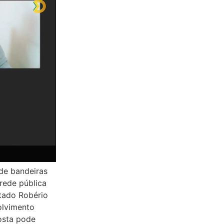
 de bandeiras
 rede pública
utado Robério
olvimento
osta pode