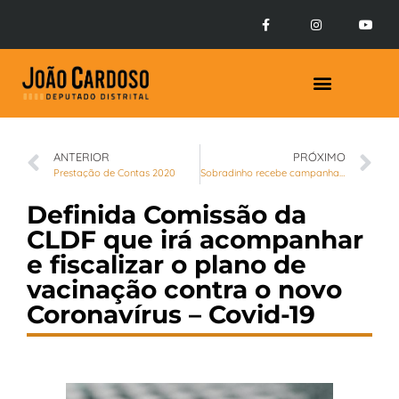
Prestação de Contas
ANTERIOR
PRÓXIMO
Prestação de Contas 2020
Sobradinho recebe campanha contra arboviroses
Definida Comissão da
CLDF que irá acompanhar
e fiscalizar o plano de
vacinação contra o novo
Coronavírus – Covid-19