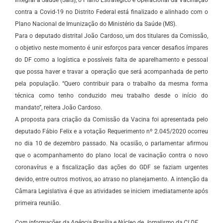
Integral à Saúde (Sais), o Plano Estratégico e Operacional da Vacinação
contra a Covid-19 no Distrito Federal está finalizado e alinhado com o
Plano Nacional de Imunização do Ministério da Saúde (MS).
Para o deputado distrital João Cardoso, um dos titulares da Comissão,
o objetivo neste momento é unir esforços para vencer desafios ímpares
do DF como a logística e possíveis falta de aparelhamento e pessoal
que possa haver e travar a operação que será acompanhada de perto
pela população. “Quero contribuir para o trabalho da mesma forma
técnica como tenho conduzido meu trabalho desde o início do
mandato”, reitera João Cardoso.
A proposta para criação da Comissão da Vacina foi apresentada pelo
deputado Fábio Felix e a votação Requerimento nº 2.045/2020 ocorreu
no dia 10 de dezembro passado. Na ocasião, o parlamentar afirmou
que o acompanhamento do plano local de vacinação contra o novo
coronavírus e a fiscalização das ações do GDF se faziam urgentes
devido, entre outros motivos, ao atraso no planejamento. A intenção da
Câmara Legislativa é que as atividades se iniciem imediatamente após
primeira reunião.
Com informações da Agência Brasília e Núcleo de Jornalismo da CLDF