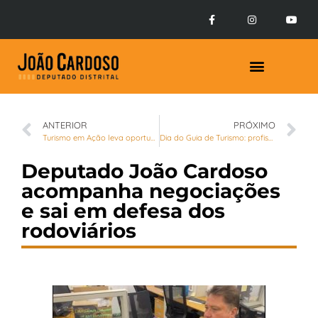
Prestação de Contas
ANTERIOR
PRÓXIMO
Turismo em Ação leva oportunidades e ações sustentáveis para Sobradinho
Dia do Guia de Turismo: profissionais do DF resistem ao desafios da Covid
Deputado João Cardoso
acompanha negociações
e sai em defesa dos
rodoviários