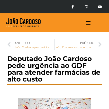
Prestação de Contas
ANTERIOR
PRÓXIMO
João Cardoso quer proibir a nomeação de condenados por crime contra mulheres e crianças no GDF
João Cardoso vota contra a ampliação do prazo para adequação da “Lei dos Descartáveis”
Deputado João Cardoso
pede urgência ao GDF
para atender farmácias de
alto custo