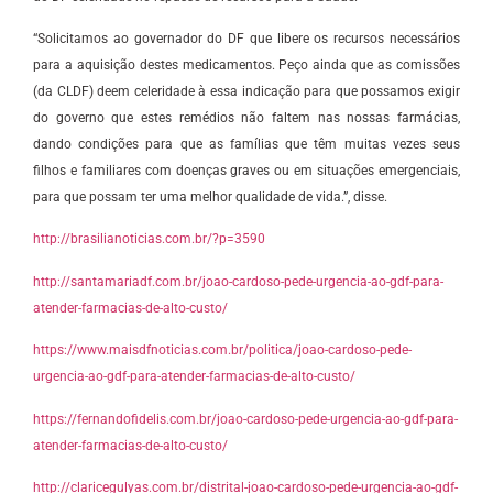
“Solicitamos ao governador do DF que libere os recursos necessários
para a aquisição destes medicamentos. Peço ainda que as comissões
(da CLDF) deem celeridade à essa indicação para que possamos exigir
do governo que estes remédios não faltem nas nossas farmácias,
dando condições para que as famílias que têm muitas vezes seus
filhos e familiares com doenças graves ou em situações emergenciais,
para que possam ter uma melhor qualidade de vida.”, disse.
http://brasilianoticias.com.br/?p=3590
http://santamariadf.com.br/joao-cardoso-pede-urgencia-ao-gdf-para-
atender-farmacias-de-alto-custo/
https://www.maisdfnoticias.com.br/politica/joao-cardoso-pede-
urgencia-ao-gdf-para-atender-farmacias-de-alto-custo/
https://fernandofidelis.com.br/joao-cardoso-pede-urgencia-ao-gdf-para-
atender-farmacias-de-alto-custo/
http://claricegulyas.com.br/distrital-joao-cardoso-pede-urgencia-ao-gdf-