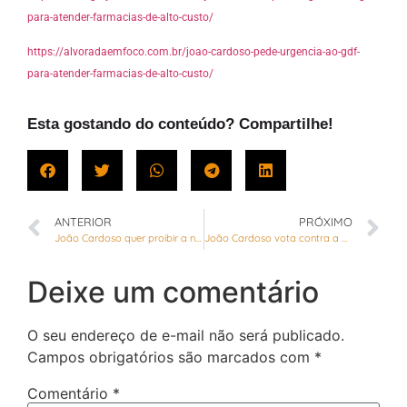
para-atender-farmacias-de-alto-custo/
https://alvoradaemfoco.com.br/joao-cardoso-pede-urgencia-ao-gdf-
para-atender-farmacias-de-alto-custo/
Esta gostando do conteúdo? Compartilhe!
ANTERIOR
PRÓXIMO
João Cardoso quer proibir a nomeação de condenados por crime contra mulheres e crianças no GDF
João Cardoso vota contra a ampliação do prazo para adequação da “Lei dos Descartáveis”
Deixe um comentário
O seu endereço de e-mail não será publicado.
Campos obrigatórios são marcados com
*
Comentário
*