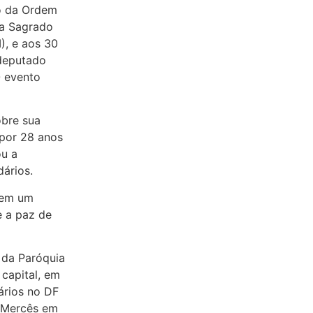
o da Ordem
ia Sagrado
, e aos 30
 deputado
O evento
obre sua
 por 28 anos
u a
dários.
 em um
 e a paz de
 da Paróquia
capital, em
ários no DF
s Mercês em