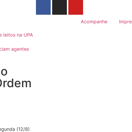
Acompanhe
Impre
 leitos na UPA
iciam agentes
so
Ordem
segunda (12/8)