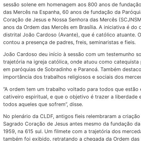
sessão solene em homenagem aos 800 anos de fundaçã
das Mercês na Espanha, 60 anos de fundação da Paróqu
Coração de Jesus e Nossa Senhora das Mercês (SCJNSM)
anos da Ordem das Mercês em Brasília. A iniciativa é do
distrital João Cardoso (Avante), que é católico atuante. 
contou a presença de padres, freis, seminaristas e fieis.
João Cardoso deu início à sessão com um testemunho s
trajetória na igreja católica, onde atuou como catequista
em paróquias de Sobradinho e Paranoá. Também destaco
importância dos trabalhos religiosos e sociais dos merce
“A ordem tem um trabalho voltado para todos que estão
cativeiro espiritual, e que o objetivo é trazer a liberdade
todos aqueles que sofrem”, disse.
No plenário da CLDF, antigos fieis relembraram a criação
Sagrado Coração de Jesus antes mesmo da fundação da 
1959, na 615 sul. Um filmete com a trajetória dos merced
também foi exibido, retratando a chegada da Ordem da