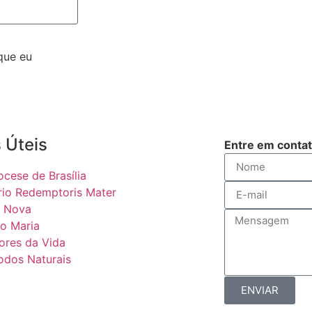
que eu
 Úteis
Entre em conta
ocese de Brasília
rio Redemptoris Mater
 Nova
o Maria
ores da Vida
odos Naturais
ENVIAR