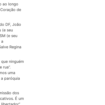
o ao longo
 Coração de
do DF, João
 (e seu
NSM (e seu
 a
Salve Regina
s que ninguém
 rua”.
omos uma
 a paróquia
 missão dos
 cativos. É um
libertador”.