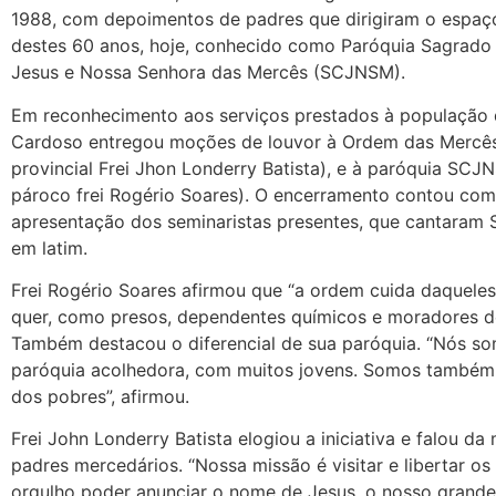
1988, com depoimentos de padres que dirigiram o espaç
destes 60 anos, hoje, conhecido como Paróquia Sagrado
Jesus e Nossa Senhora das Mercês (SCJNSM).
Em reconhecimento aos serviços prestados à população 
Cardoso entregou moções de louvor à Ordem das Mercês
provincial Frei Jhon Londerry Batista), e à paróquia SCJ
pároco frei Rogério Soares). O encerramento contou com
apresentação dos seminaristas presentes, que cantaram 
em latim.
Frei Rogério Soares afirmou que “a ordem cuida daquele
quer, como presos, dependentes químicos e moradores de
Também destacou o diferencial de sua paróquia. “Nós s
paróquia acolhedora, com muitos jovens. Somos também
dos pobres”, afirmou.
Frei John Londerry Batista elogiou a iniciativa e falou da
padres mercedários. “Nossa missão é visitar e libertar os
orgulho poder anunciar o nome de Jesus, o nosso grande 