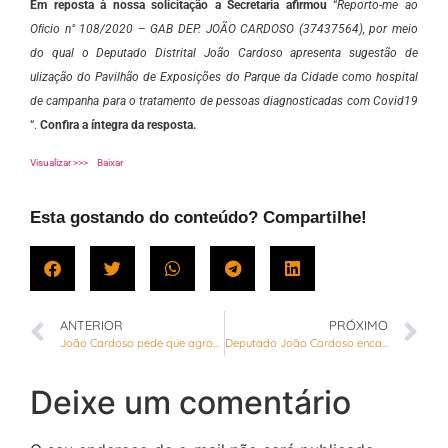
Em reposta à nossa solicitação a Secretaria afirmou
“
Reporto-me ao
Oﬁcio n° 108/2020 – GAB DEP. JOÃO CARDOSO (37437564), por meio
do qual o Deputado Distrital João Cardoso apresenta sugestão de
ulização do Pavilhão de Exposições do Parque da Cidade como hospital
de campanha para o tratamento de pessoas diagnosticadas com Covid19
“.
Confira a íntegra da resposta.
Visualizar >>>
Baixar
Esta gostando do conteúdo? Compartilhe!
ANTERIOR
PRÓXIMO
João Cardoso pede que agropecuárias e petshops permaneçam abertos durante ações de combate ao coronavírus
Deputado João Cardoso encaminha sugestões acerca da Campanha de Vacinação contra a gripe no DF
Deixe um comentário