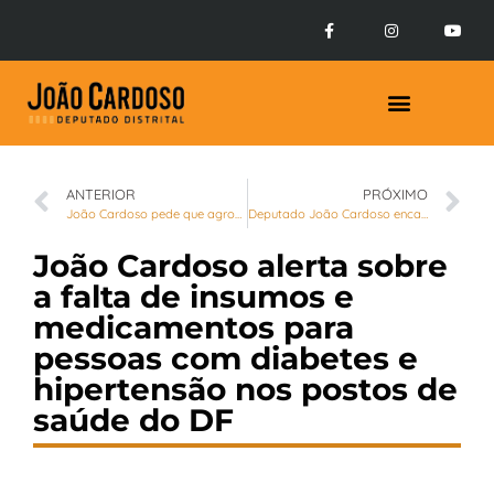
Prestação de Contas
ANTERIOR
PRÓXIMO
João Cardoso pede que agropecuárias e petshops permaneçam abertos durante ações de combate ao coronavírus
Deputado João Cardoso encaminha sugestões acerca da Campanha de Vacinação contra a gripe no DF
João Cardoso alerta sobre
a falta de insumos e
medicamentos para
pessoas com diabetes e
hipertensão nos postos de
saúde do DF