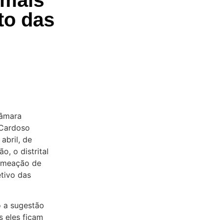
to das
Câmara
o Cardoso
abril, de
o, o distrital
nomeação de
tivo das
 a sugestão
s eles ficam