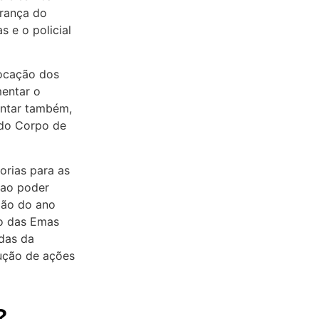
urança do
s e o policial
ocação dos
mentar o
entar também,
e do Corpo de
orias para as
 ao poder
ção do ano
to das Emas
das da
ução de ações
?