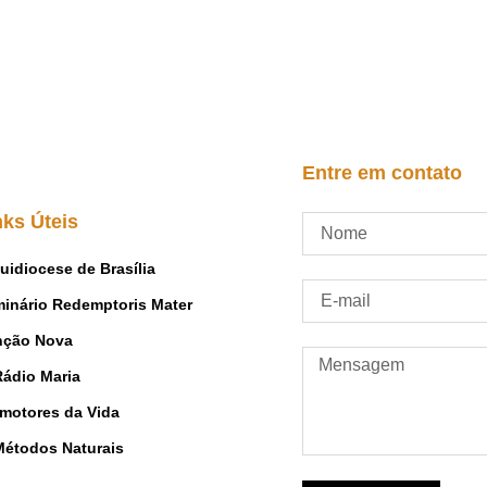
Entre em contato
nks Úteis
uidiocese de Brasília
inário Redemptoris Mater
nção Nova
Rádio Maria
motores da Vida
Métodos Naturais