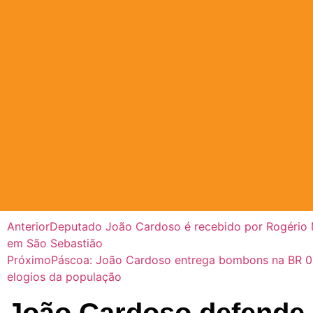
Anterior
Deputado João Cardoso é recebido por Rogério 
em São Sebastião
Próximo
Páscoa: João Cardoso entrega bombons na BR 0
elogios da população
João Cardoso defende