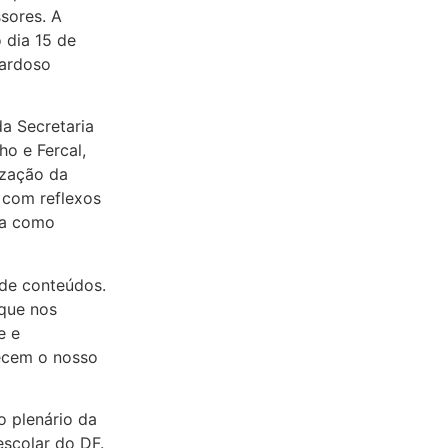
sores. A
 dia 15 de
Cardoso
da Secretaria
o e Fercal,
ização da
 com reflexos
ica como
 de conteúdos.
 que nos
e e
recem o nosso
o plenário da
scolar do DF.