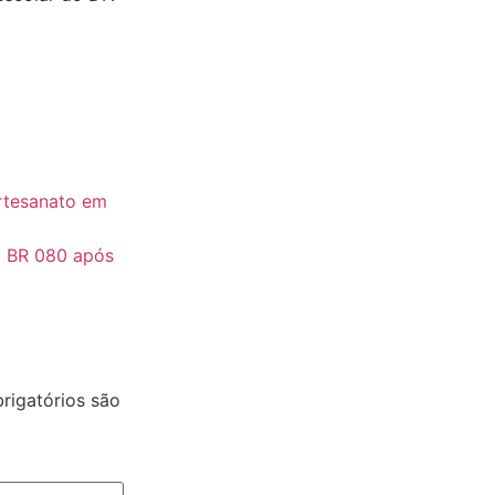
rtesanato em
a BR 080 após
igatórios são