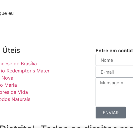
que eu
 Úteis
Entre em conta
ocese de Brasília
rio Redemptoris Mater
 Nova
o Maria
ores da Vida
odos Naturais
ENVIAR
strital -Todos os direitos r