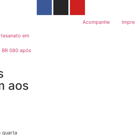
Acompanhe
Impre
rtesanato em
a BR 080 após
s
m aos
a quarta