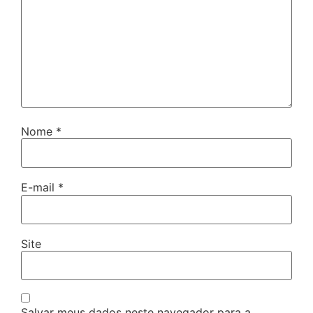
Nome
*
E-mail
*
Site
Salvar meus dados neste navegador para a