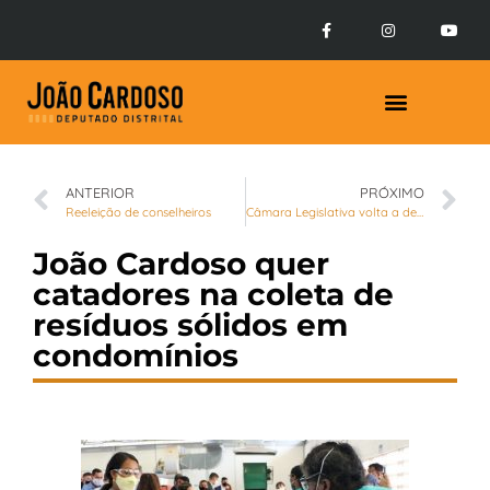
Prestação de Contas
ANTERIOR
PRÓXIMO
Reeleição de conselheiros
Câmara Legislativa volta a debater melhorias para o Jardins Mangueiral
João Cardoso quer
catadores na coleta de
resíduos sólidos em
condomínios