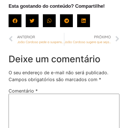
Esta gostando do conteúdo? Compartilhe!
ANTERIOR
PRÓXIMO
João Cardoso pede a suspensão da tarifa e do corte de água e luz para pessoas de baixa renda e de microempresas do DF
João Cardoso sugere que sejam providenciadas tendas para triagem de suspeitos de contágio pelo novo coronavírus nas áreas externas das UBSs
Deixe um comentário
O seu endereço de e-mail não será publicado.
Campos obrigatórios são marcados com
*
Comentário
*