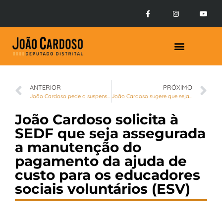
ANTERIOR
PRÓXIMO
João Cardoso pede a suspensão da tarifa e do corte de água e luz para pessoas de baixa renda e de microempresas do DF
João Cardoso sugere que sejam providenciadas tendas para triagem de suspeitos de contágio pelo novo coronavírus nas áreas externas das UBSs
João Cardoso solicita à
SEDF que seja assegurada
a manutenção do
pagamento da ajuda de
custo para os educadores
sociais voluntários (ESV)