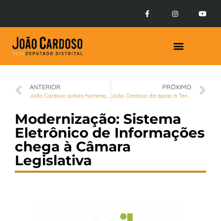
Prestação de Contas
ANTERIOR
PRÓXIMO
João Cardoso presta homenagem aos 80 anos de sua mãe na CLDF
João Cardoso dá apoio à Tenda da Dengue em Sobradinho 2
Modernização: Sistema
Eletrônico de Informações
chega à Câmara
Legislativa