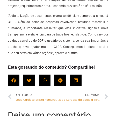
projetos, requerimentos e atos. Economia prevista é de R$ 1 milhão
“A digitalização de documentos é uma tendência e demorou a chegar à
CLDF. Além do corte de despesas envolvendo recursos materiais e
humanos, é importante ressaltar que esta iniciativa significa mais
transparência e eficiência para os trabalhos legislativos. Como servidor
de duas carreiras do GDF e usuário do sistema, sei da sua importância
e acho que vai ajudar muito a CLDF. Conseguimos implantar aqui o
que deu certo em vários órgãos.”, aprova o distrital.
Esta gostando do conteúdo? Compartilhe!
ANTERIOR
PRÓXIMO
João Cardoso presta homenagem aos 80 anos de sua mãe na CLDF
João Cardoso dá apoio à Tenda da Dengue em Sobradinho 2
Deixe um comentário