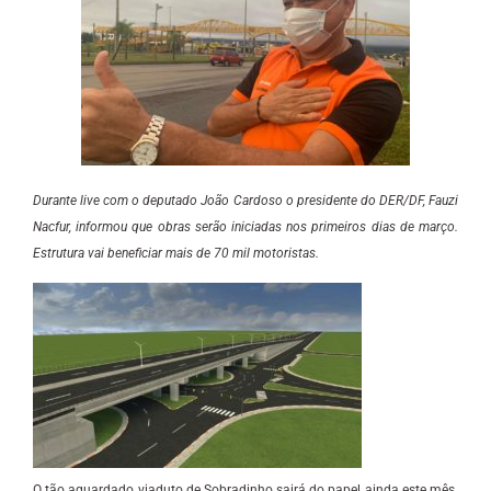
Durante live com o deputado João Cardoso o presidente do DER/DF, Fauzi
Nacfur, informou que obras serão iniciadas nos primeiros dias de março.
Estrutura vai beneficiar mais de 70 mil motoristas.
O tão aguardado viaduto de Sobradinho sairá do papel ainda este mês.