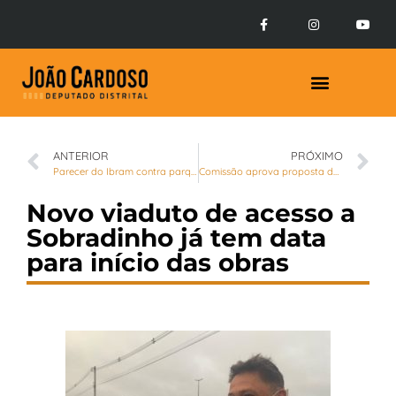
Prestação de Contas
ANTERIOR
PRÓXIMO
Parecer do Ibram contra parque ecológico no Mangueiral é questionado
Comissão aprova proposta de incentivo à produção de cervejas artesanais
Novo viaduto de acesso a
Sobradinho já tem data
para início das obras