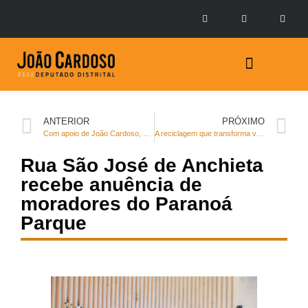
Prestação de Contas
ANTERIOR
PRÓXIMO
Com apoio de João Cardoso, CLDF aprova reestruturação para servidores de atividades urbanas
A reciclagem que transforma vidas
Rua São José de Anchieta
recebe anuência de
moradores do Paranoá
Parque