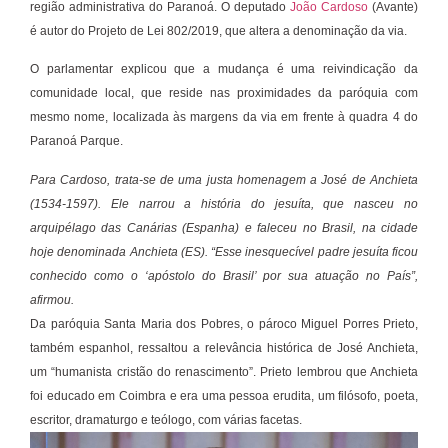
região administrativa do Paranoá. O deputado
João Cardoso
(Avante)
é autor do Projeto de Lei 802/2019, que altera a denominação da via.
O parlamentar explicou que a mudança é uma reivindicação da
comunidade local, que reside nas proximidades da paróquia com
mesmo nome, localizada às margens da via em frente à quadra 4 do
Paranoá Parque.
Para Cardoso, trata-se de uma justa homenagem a José de Anchieta
(1534-1597). Ele narrou a história do jesuíta, que nasceu no
arquipélago das Canárias (Espanha) e faleceu no Brasil, na cidade
hoje denominada Anchieta (ES). “Esse inesquecível padre jesuíta ficou
conhecido como o ‘apóstolo do Brasil’ por sua atuação no País”,
afirmou.
Da paróquia Santa Maria dos Pobres, o pároco Miguel Porres Prieto,
também espanhol, ressaltou a relevância histórica de José Anchieta,
um “humanista cristão do renascimento”. Prieto lembrou que Anchieta
foi educado em Coimbra e era uma pessoa erudita, um filósofo, poeta,
escritor, dramaturgo e teólogo, com várias facetas.