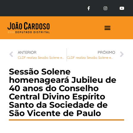
Prestação de Contas
ANTERIOR
PRÓXIMO
CLDF realiza Sessão Solene em homenagem ao Dia de Conscientização e Enfrentamento à Fibromialgia
CLDF realiza Sessão Solene em comemoração ao Dia do Economista
Sessão Solene
homenageará Jubileu de
40 anos do Conselho
Central Divino Espírito
Santo da Sociedade de
São Vicente de Paulo