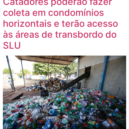
Catadores poderão fazer
coleta em condomínios
horizontais e terão acesso
às áreas de transbordo do
SLU