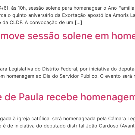
4/6), às 10h, sessão solene para homenagear o Ano Família
rca o quinto aniversário da Exortação apostólica Amoris La
ube da CLDF. A convocação de um […]
romove sessão solene em hom
a Legislativa do Distrito Federal, por iniciativa do deputa
 em homenagem ao Dia do Servidor Público. O evento será 
e de Paula recebe homenage
igada à igreja católica, será homenageada pela Câmara Leg
o é de iniciativa do deputado distrital João Cardoso (Avan