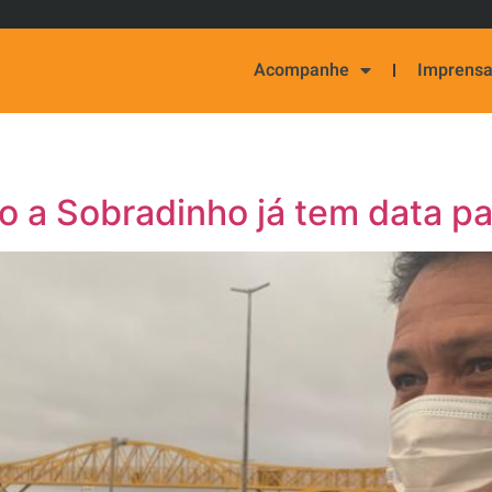
Acompanhe
Imprens
 a Sobradinho já tem data par