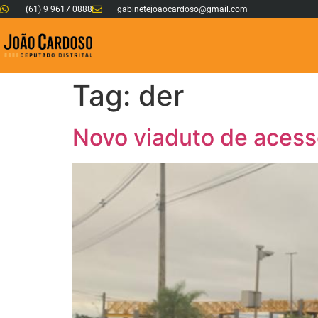
(61) 9 9617 0888
gabinetejoaocardoso@gmail.com
Tag:
der
Novo viaduto de acesso