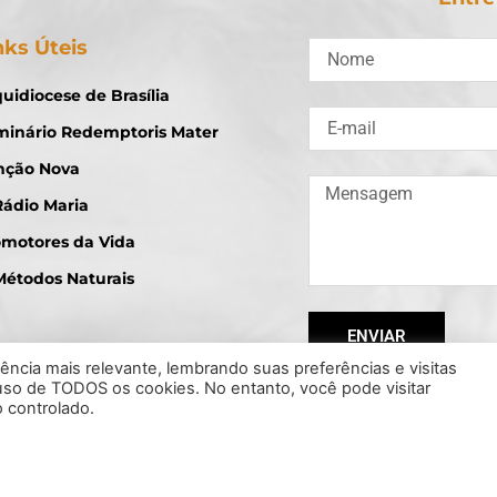
nks Úteis
uidiocese de Brasília
minário Redemptoris Mater
nção Nova
Rádio Maria
omotores da Vida
Métodos Naturais
ENVIAR
ncia mais relevante, lembrando suas preferências e visitas
 uso de TODOS os cookies. No entanto, você pode visitar
 controlado.
oso - Deputado Distrital -Todos os direitos reservados