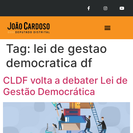
Tag:
lei de gestao
Prestação de Contas
democratica df
CLDF volta a debater Lei de
Gestão Democrática