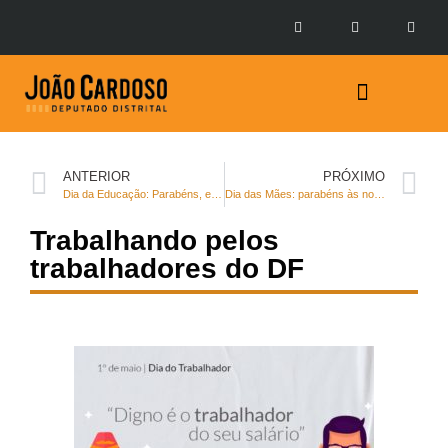
Prestação de Contas
ANTERIOR
PRÓXIMO
Dia da Educação: Parabéns, educadores!
Dia das Mães: parabéns às nossa rainhas!
Trabalhando pelos
trabalhadores do DF