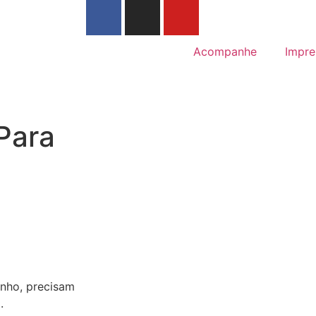
Acompanhe
Impre
 Para
inho, precisam
.