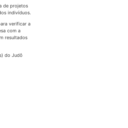
a de projetos
dos indivíduos.
ra verificar a
resa com a
m resultados
as) do Judô