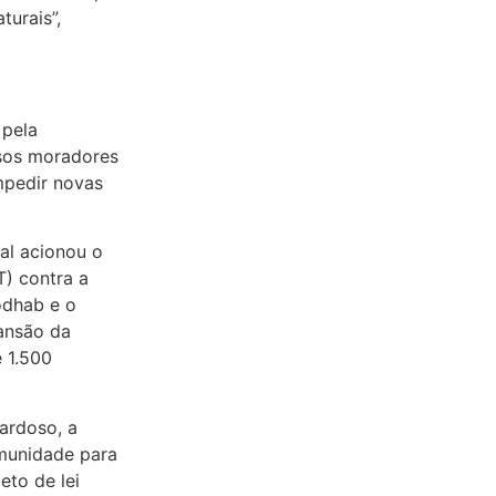
turais”,
 pela
sos moradores
mpedir novas
al acionou o
T) contra a
odhab e o
pansão da
 1.500
ardoso, a
omunidade para
eto de lei