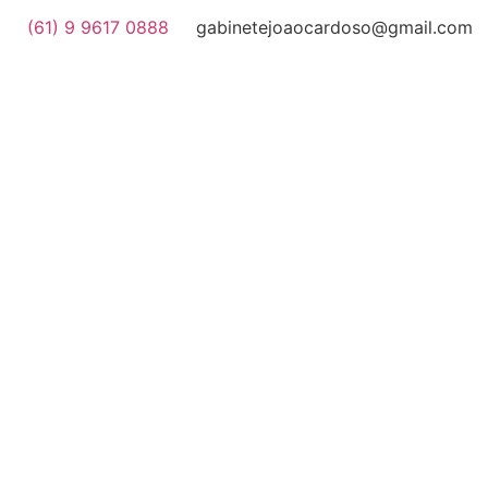
(61) 9 9617 0888
gabinetejoaocardoso@gmail.com