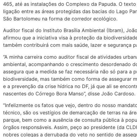
465, até as instalações do Complexo da Papuda. O texto
ligação entre as áreas protegidas das bacias do Lago Pa
São Bartolomeu na forma de corredor ecológico.
Auditor fiscal do Instituto Brasília Ambiental (Ibram), Jo
afirmou que a iniciativa visa à proteção da biodiversidade
também contribuirá com mais saúde, lazer e segurança pa
“A minha carreira como auditor fiscal de atividades urban
ambiental, acompanhando o crescimento desordenado d
assegura que a medida se faz necessária não só para a 
biodiversidade, mas também como forma de assegurar m
e a prevenção da crise hídrica no DF, já que ali se encon
nascentes do Córrego Bora Manso”, disse João Cardoso.
“Infelizmente os fatos que vejo, dentro do nosso manda
técnico, são os vestígios de demarcação de terras na ár
parque, bem como a ausência de consulta pública à popu
órgãos responsáveis. Assim, peço ao presidente (da CLD
nobres colegas a derrubada do veto no sentido de asse