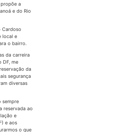
 propõe a
ranoá e do Rio
ão Cardoso
 local e
ra o bairro.
as da carreira
o DF, me
preservação da
ais segurança
tram diversas
to sempre
ea reservada ao
lação e
F) e aos
gurarmos o que