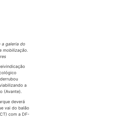
a galeria do
a mobilização.
res
reivindicação
cológico
 derrubou
viabilizando a
o (Avante).
arque deverá
e vai do balão
PCT) com a DF-