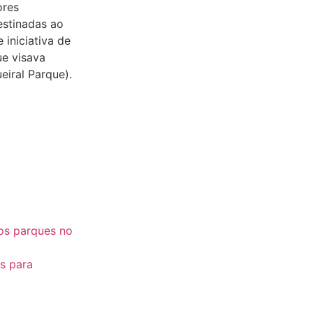
ores
estinadas ao
iniciativa de
e visava
iral Parque).
vos parques no
s para