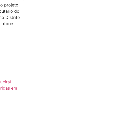
do projeto
butário do
no Distrito
motores.
ueiral
rridas em