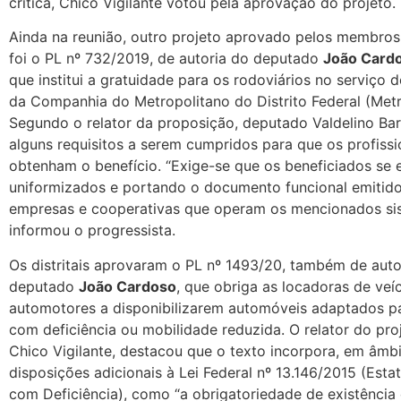
crítica, Chico Vigilante votou pela aprovação do projeto.
Ainda na reunião, outro projeto aprovado pelos membro
foi o PL nº 732/2019, de autoria do deputado
João Cardo
que institui a gratuidade para os rodoviários no serviço 
da Companhia do Metropolitano do Distrito Federal (Metr
Segundo o relator da proposição, deputado Valdelino Bar
alguns requisitos a serem cumpridos para que os profissi
obtenham o benefício. “Exige-se que os beneficiados se
uniformizados e portando o documento funcional emitido
empresas e cooperativas que operam os mencionados sis
informou o progressista.
Os distritais aprovaram o PL nº 1493/20, também de auto
deputado
João Cardoso
, que obriga as locadoras de veí
automotores a disponibilizarem automóveis adaptados p
com deficiência ou mobilidade reduzida. O relator do pro
Chico Vigilante, destacou que o texto incorpora, em âmbito
disposições adicionais à Lei Federal nº 13.146/2015 (Est
com Deficiência), como “a obrigatoriedade de existênci