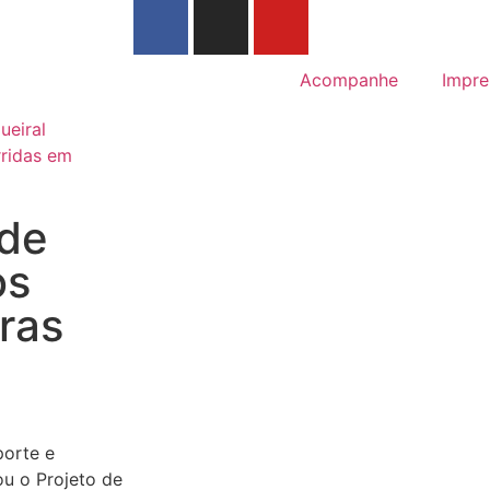
Acompanhe
Impre
ueiral
rridas em
ade
os
bras
porte e
u o Projeto de