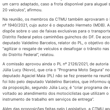
um carro adaptado, caso a frota disponível para aluguel se
20 veículos”, afirmou.
Na reunião, os membros da CTMU também aprovaram o P
nº 1940/2021, cujo autor é o deputado Hermeto (MDB). 
dispõe sobre o uso de faixas exclusivas para o transport
Distrito Federal pelos caminhões guinchos do DF. De ac
deputado Valdelino Barcelos, relator do PL, o objetivo do
“agilizar o resgate de veículos e desafogar o trânsito nas 
do Distrito Federal”, relatou.
A comissão aprovou ainda o PL nº 2126/2021, de autoria
Júlia Lucy (Novo), que cria o “Programa Moto Segura” n
deputado Agaciel Maia (PL) não se fez presente na reuni
foi lido pelo deputado Valdelino Barcelos, que informou 
da proposição, segundo Júlia Lucy, é “criar programa de 
voltado ao atendimento dos motociclistas que utilizam o
instrumento de trabalho em serviços de entrega”.
Além das proposições feitas pelo Legislativo, a CTMU 