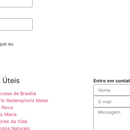
que eu
 Úteis
Entre em conta
ocese de Brasília
rio Redemptoris Mater
 Nova
o Maria
ores da Vida
odos Naturais