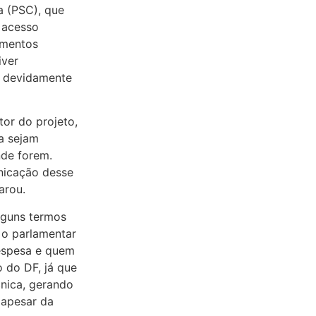
a (PSC), que
o acesso
imentos
iver
a devidamente
or do projeto,
va sejam
nde forem.
unicação desse
arou.
alguns termos
o o parlamentar
despesa e quem
o do DF, já que
cnica, gerando
 apesar da