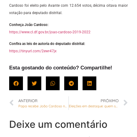
Cardoso foi eleito pelo Avante com 12.654 votos, décima oitava maior
votação para deputado distrital.
Conheça João Cardoso:
https://www.cl.df.gov.br/joao-cardoso-2019-2022
Confira as leis de autoria do deputado distrital:
https://tinyurl.com/2ewr47jx
Esta gostando do conteúdo? Compartilhe!
ANTERIOR
PRÓXIMO
Papa recebe João Cardoso no Vaticano
Eleições em destaque: quem são os novos distritais e federais do DF
Deixe um comentário