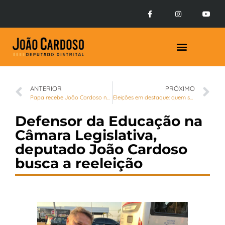
Prestação de Contas
ANTERIOR
PRÓXIMO
Papa recebe João Cardoso no Vaticano
Eleições em destaque: quem são os novos distritais e federais do DF
Defensor da Educação na
Câmara Legislativa,
deputado João Cardoso
busca a reeleição