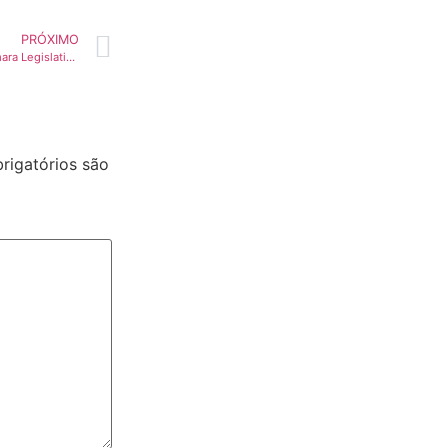
PRÓXIMO
Defensor da Educação na Câmara Legislativa, deputado João Cardoso busca a reeleição
igatórios são