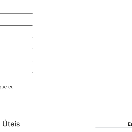
que eu
 Úteis
E