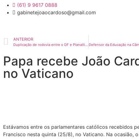
(61) 9 9617 0888
gabinetejoaocardoso@gmail.com
ANTERIOR
Duplicação de rodovia entre o DF e Planaltina de Goiás é debatida em audiência
Papa recebe João Car
no Vaticano
Estávamos entre os parlamentares católicos recebidos p
Francisco nesta quinta (25/8), no Vaticano. Na ocasião, 