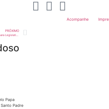
Acompanhe
Impre
PRÓXIMO
Defensor da Educação na Câmara Legislativa, deputado João Cardoso busca a reeleição
doso
elo Papa
o Santo Padre