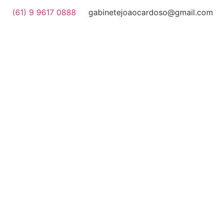
(61) 9 9617 0888
gabinetejoaocardoso@gmail.com