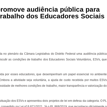
romove audiência pública para
trabalho dos Educadores Sociais
ada no plenário da Câmara Legislativa do Distrito Federal uma audiência pública
cutir as condições de trabalho dos Educadores Sociais Voluntários, ESVs, que
 vivida por esses educadores, que desempenham um papel essencial no ambiente
mbora a atividade seja voluntária, a ajuda de custo recebida por muitos ESVs
essidade de melhores condições de trabalho, maior transparência e valorização do
tuação dos ESVs e apresentou dois projetos de lei em defesa da categoria. O PL
foi convertido na Lei nº 6.871/2021. Já o PL 868/2019, que reconhece oficialmente a