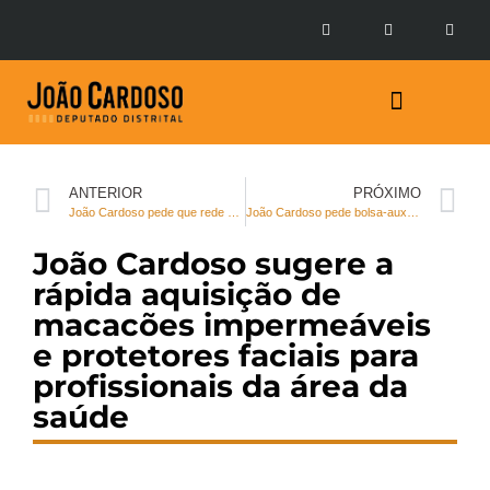
Prestação de Contas
ANTERIOR
PRÓXIMO
João Cardoso pede que rede privada de saúde libere funcionários do grupo de risco para cumprir medidas de isolamento social em casa de forma remunerada
João Cardoso pede bolsa-auxílio para educadores sociais voluntários durante ações de combate ao coronavírus
João Cardoso sugere a
rápida aquisição de
macacões impermeáveis
e protetores faciais para
profissionais da área da
saúde