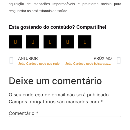
aquisição de macacões impermeáveis e protetores faciais para
resguardar os profissionais da saúde.
Esta gostando do conteúdo? Compartilhe!
ANTERIOR
PRÓXIMO
João Cardoso pede que rede privada de saúde libere funcionários do grupo de risco para cumprir medidas de isolamento social em casa de forma remunerada
João Cardoso pede bolsa-auxílio para educadores sociais voluntários durante ações de combate ao coronavírus
Deixe um comentário
O seu endereço de e-mail não será publicado.
Campos obrigatórios são marcados com
*
Comentário
*