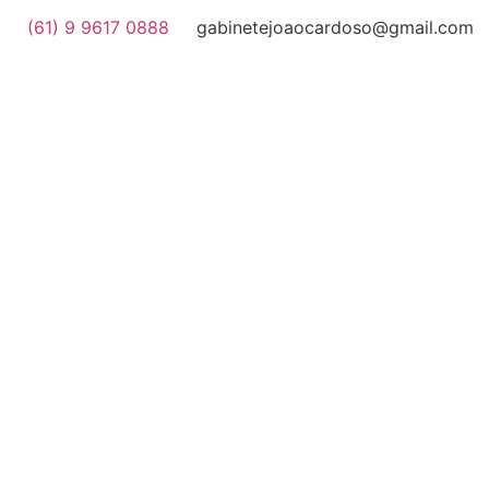
(61) 9 9617 0888
gabinetejoaocardoso@gmail.com