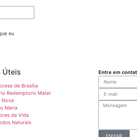
que eu
 Úteis
Entre em conta
ocese de Brasília
rio Redemptoris Mater
 Nova
o Maria
ores da Vida
odos Naturais
ENVIAR