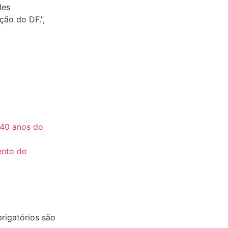
les
ção do DF.”,
40 anos do
ento do
igatórios são