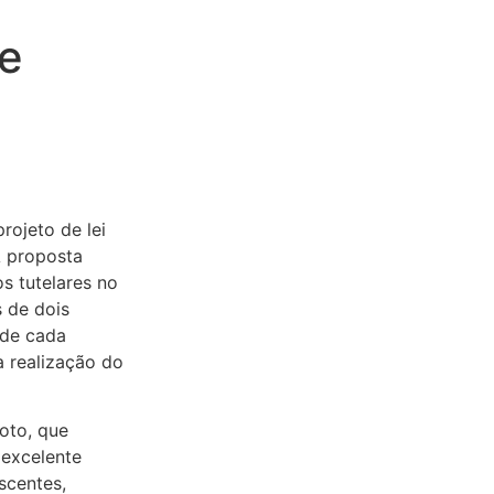
 e
rojeto de lei
A proposta
s tutelares no
s de dois
 de cada
a realização do
voto, que
 excelente
scentes,